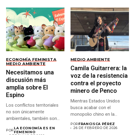
ECONOMÍA FEMINISTA
MEDIO AMBIENTE
MEDIO AMBIENTE
Camila Guitarrera: la
Necesitamos una
voz de la resistencia
discusión más
contra el proyecto
amplia sobre El
minero de Penco
Espino
Mientras Estados Unidos
Los conflictos territoriales
busca acabar con el
no son únicamente
monopolio chino en la
ambientales, también son
producción...
POR
FRANCISCA PÉREZ
económicos y distributivos:...
26 DE FEBRERO DE 2026
LA ECONOMÍA ES EN
POR
FEMENINO