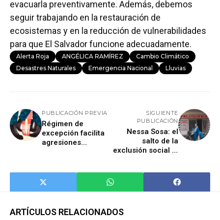
evacuarla preventivamente. Además, debemos
seguir trabajando en la restauración de
ecosistemas y en la reducción de vulnerabilidades
para que El Salvador funcione adecuadamente.
Alerta Roja
ANGÉLICA RAMÍREZ
Cambio Climático
Desastres Naturales
Emergencia Nacional
Lluvias
PUBLICACIÓN PREVIA
SIGUIENTE
PUBLICACIÓN
Régimen de
Nessa Sosa: el
excepción facilita
salto de la
agresiones
exclusión social al
sexuales dentro y
debut
fuera de las
internacional como
cárceles
modelo
ARTÍCULOS RELACIONADOS