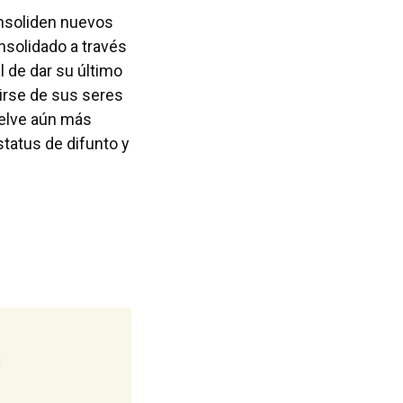
onsoliden nuevos
onsolidado a través
l de dar su último
irse de sus seres
uelve aún más
tatus de difunto y