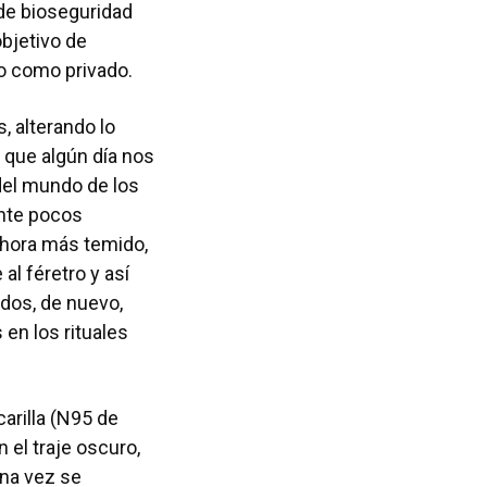
de bioseguridad
bjetivo de
co como privado.
, alterando lo
n que algún día nos
del mundo de los
ante pocos
ahora más temido,
al féretro y así
ados, de nuevo,
en los rituales
carilla (N95 de
n el traje oscuro,
una vez se