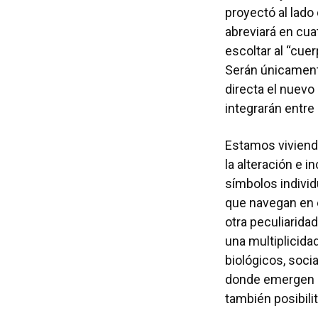
proyectó al lado
abreviará en cu
escoltar al “cue
Serán únicamente
directa el nuevo 
integrarán entre
Estamos viviendo
la alteración e i
símbolos individ
que navegan en e
otra peculiarida
una multiplicid
biológicos, soci
donde emergen o
también posibili