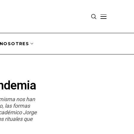
NOSOTRES
andemia
a misma nos han
o, las formas
 académico Jorge
s rituales que