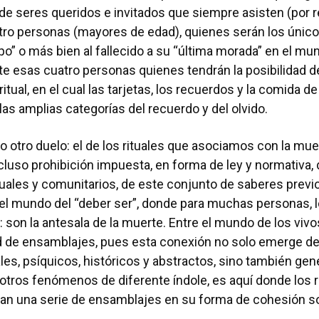
 de seres queridos e invitados que siempre asisten (por 
atro personas (mayores de edad), quienes serán los únic
rpo” o más bien al fallecido a su “última morada” en el mu
 esas cuatro personas quienes tendrán la posibilidad de
ritual, en el cual las tarjetas, los recuerdos y la comida d
 las amplias categorías del recuerdo y del olvido.
 otro duelo: el de los rituales que asociamos con la mu
ncluso prohibición impuesta, en forma de ley y normativa, 
uales y comunitarios, de este conjunto de saberes previ
l mundo del “deber ser”, donde para muchas personas, lo
d: son la antesala de la muerte. Entre el mundo de los vivo
ad de ensamblajes, pues esta conexión no solo emerge de
ales, psíquicos, históricos y abstractos, sino también ge
tros fenómenos de diferente índole, es aquí donde los r
tan una serie de ensamblajes en su forma de cohesión so