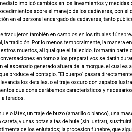
mediato implicó cambios en los lineamientos y medidas 
rocedimientos sobre el manejo de los cadáveres, con el o
cción en el personal encargado de cadáveres, tanto públi
 tradujeron también en cambios en los rituales fúnebres
ual, la tradición. Por lo menos temporalmente, la manera e
tros muertos, al igual que el fallecido, formarán parte 
onversaciones en torno a los preparativos se darán dur
n el escenario generado afuera de la morgue, el cual es 
que produce el contagio. “El cuerpo” pasará directamente 
levancia los detalles, o el traje oscuro con zapatos lustr
entos que considerábamos característicos y necesarios 
 alterados.
ule o látex, un traje de buzo (amarillo o blanco), una mas
 careta, y unas botas altas de hule (sin lustrar), sustituirá
vestimenta de los enlutados; la procesión fúnebre, que alg