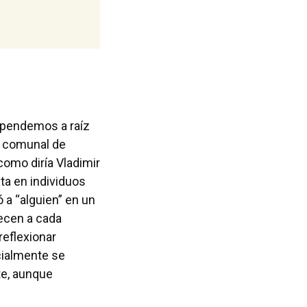
dependemos a raíz
or comunal de
como diría Vladimir
ta en individuos
 a “alguien” en un
lecen a cada
reflexionar
icialmente se
te, aunque