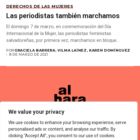
DERECHOS DE LAS MUJERES
Las periodistas también marchamos
El domingo 7 de marzo, en conmemoración del Día
Internacional de la Mujer, las periodistas feministas
salvadoreñas, por primera vez, marchamos en bloque...
POR
GRACIELA BARRERA, VILMA LAÍNEZ, KAREN DOMÍNGUEZ
8 DE MARZO DE 2021
We value your privacy
We use cookies to enhance your browsing experience, serve
Términos De Uso
About Us
Política De Privacidad
Private Policy
Forums
personalised ads or content, and analyse our traffic. By
© 2024 Alharaca
clicking "Accept All", you consent to our use of cookies.