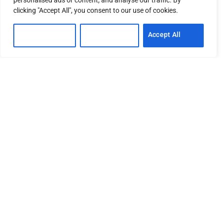
personalised ads or content, and analyse our traffic. By
clicking "Accept All", you consent to our use of cookies.
Customise
Reject All
Accept All
Tres editoras ecuatorianas
*:
Isabela Ponce, de
GK
,
Ana Acosta
, de
Wambra
Medio Comunitario
,
y
Jeanneth Cervantes
, de
La Periódica
,
analizan este
momento desde una mirada feminista. Coinciden en
que lo que atraviesa Ecuador no es una coyuntura
aislada
. Sigue el mismo libreto de lo que ocurre en El
Salvador, con la diferencia de que no existe una baja
en los homicidios.
Para Jeanneth Cervantes
,
lo que ocurre en Ecuador
es “un proyecto político del despojo
: del territorio, de
los derechos
y de la posibilidad misma de disentir
”. La
periodista lo describe como un proceso de