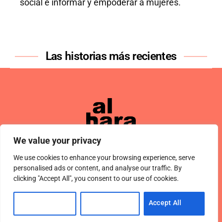
social e informar y empoderar a mujeres.
Las historias más recientes
We value your privacy
We use cookies to enhance your browsing experience, serve
Términos De Uso
About Us
Política De Privacidad
Private Policy
Forums
personalised ads or content, and analyse our traffic. By
© 2024 Alharaca
clicking "Accept All", you consent to our use of cookies.
Customise
Reject All
Accept All