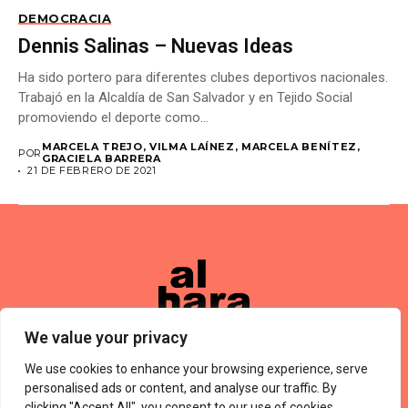
DEMOCRACIA
Dennis Salinas – Nuevas Ideas
Ha sido portero para diferentes clubes deportivos nacionales.
Trabajó en la Alcaldía de San Salvador y en Tejido Social
promoviendo el deporte como...
MARCELA TREJO, VILMA LAÍNEZ, MARCELA BENÍTEZ,
POR
GRACIELA BARRERA
21 DE FEBRERO DE 2021
We value your privacy
We use cookies to enhance your browsing experience, serve
Términos De Uso
About Us
Política De Privacidad
Private Policy
Forums
personalised ads or content, and analyse our traffic. By
© 2024 Alharaca
clicking "Accept All", you consent to our use of cookies.