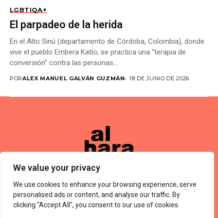
LGBTIQA+
El parpadeo de la herida
En el Alto Sinú (departamento de Córdoba, Colombia), donde
vive el pueblo Embera Katío, se practica una “terapia de
conversión” contra las personas...
POR
ALEX MANUEL GALVÁN GUZMÁN
18 DE JUNIO DE 2026
We value your privacy
We use cookies to enhance your browsing experience, serve
Términos De Uso
About Us
Política De Privacidad
Private Policy
Forums
personalised ads or content, and analyse our traffic. By
© 2024 Alharaca
clicking "Accept All", you consent to our use of cookies.