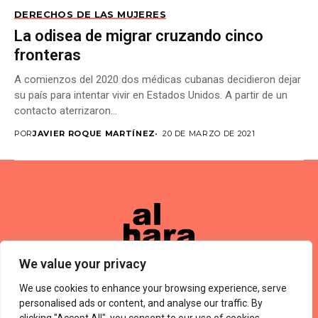
DERECHOS DE LAS MUJERES
La odisea de migrar cruzando cinco
fronteras
A comienzos del 2020 dos médicas cubanas decidieron dejar
su país para intentar vivir en Estados Unidos. A partir de un
contacto aterrizaron...
POR
JAVIER ROQUE MARTÍNEZ
20 DE MARZO DE 2021
We value your privacy
We use cookies to enhance your browsing experience, serve
Términos De Uso
About Us
Política De Privacidad
Private Policy
Forums
personalised ads or content, and analyse our traffic. By
© 2024 Alharaca