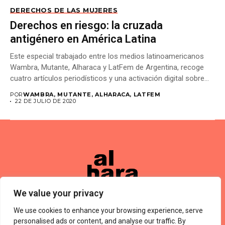
DERECHOS DE LAS MUJERES
Derechos en riesgo: la cruzada
antigénero en América Latina
Este especial trabajado entre los medios latinoamericanos
Wambra, Mutante, Alharaca y LatFem de Argentina, recoge
cuatro artículos periodísticos y una activación digital sobre...
POR
WAMBRA, MUTANTE, ALHARACA, LATFEM
22 DE JULIO DE 2020
We value your privacy
We use cookies to enhance your browsing experience, serve
Términos De Uso
About Us
Política De Privacidad
Private Policy
Forums
personalised ads or content, and analyse our traffic. By