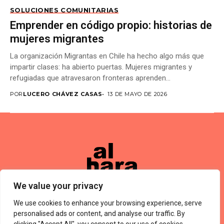
SOLUCIONES COMUNITARIAS
Emprender en código propio: historias de
mujeres migrantes
La organización Migrantas en Chile ha hecho algo más que
impartir clases: ha abierto puertas. Mujeres migrantes y
refugiadas que atravesaron fronteras aprenden...
POR
LUCERO CHÁVEZ CASAS
13 DE MAYO DE 2026
We value your privacy
We use cookies to enhance your browsing experience, serve
Términos De Uso
About Us
Política De Privacidad
Private Policy
Forums
personalised ads or content, and analyse our traffic. By
© 2024 Alharaca