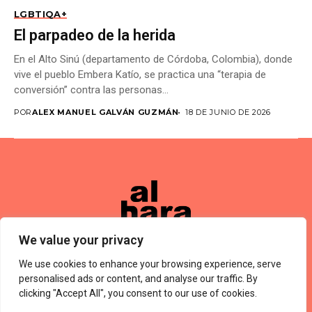
LGBTIQA+
El parpadeo de la herida
En el Alto Sinú (departamento de Córdoba, Colombia), donde
vive el pueblo Embera Katío, se practica una “terapia de
conversión” contra las personas...
POR
ALEX MANUEL GALVÁN GUZMÁN
18 DE JUNIO DE 2026
We value your privacy
We use cookies to enhance your browsing experience, serve
Términos De Uso
About Us
Política De Privacidad
Private Policy
Forums
personalised ads or content, and analyse our traffic. By
© 2024 Alharaca
clicking "Accept All", you consent to our use of cookies.