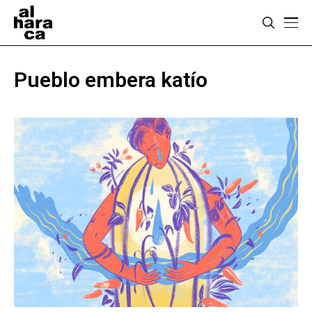
Pueblo embera katío