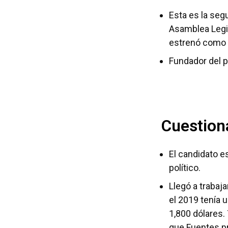
Esta es la seg
Asamblea Legis
estrenó como p
Fundador del p
Cuestion
El candidato e
político.
Llegó a trabaj
el 2019 tenía u
1,800 dólares.
que Fuentes pr