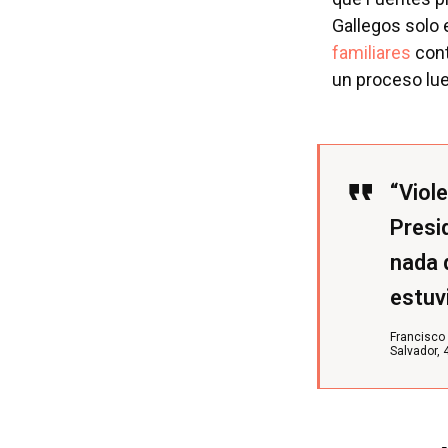
Gallegos solo 
familiares
cont
un proceso lu
“Viol
Presi
nada 
estuv
Francisco 
Salvador
,