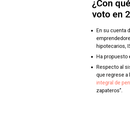
¿Con qué
voto en 
En su cuenta 
emprendedores
hipotecarios, 
Ha propuesto e
Respecto al si
que regrese a 
integral de pe
zapateros”.