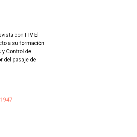
evista con ITV El
ecto a su formación
 y Control de
or del pasaje de
91947