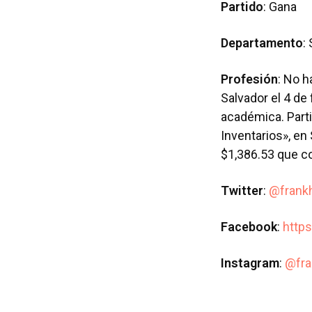
Partido
: Gana
Departamento
:
Profesión
: No h
Salvador el 4 de
académica. Parti
Inventarios», en
$1,386.53 que c
Twitter
:
@frank
Facebook
:
http
Instagram
:
@fra