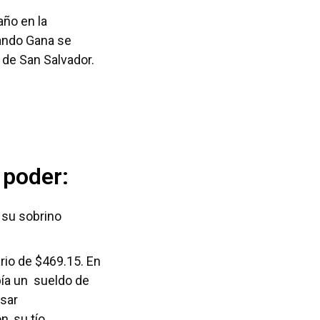
año en la
ndo Gana se
o de San Salvador.
 poder:
 su sobrino
rio de $469.15. En
ibía un sueldo de
esar
, su tío