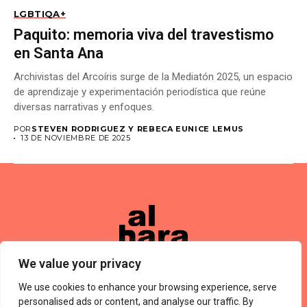
LGBTIQA+
Paquito: memoria viva del travestismo
en Santa Ana
Archivistas del Arcoíris surge de la Mediatón 2025, un espacio
de aprendizaje y experimentación periodística que reúne
diversas narrativas y enfoques.
POR
STEVEN RODRIGUEZ Y REBECA EUNICE LEMUS
13 DE NOVIEMBRE DE 2025
We value your privacy
We use cookies to enhance your browsing experience, serve
Términos De Uso
About Us
Política De Privacidad
Private Policy
Forums
personalised ads or content, and analyse our traffic. By