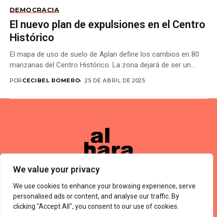
DEMOCRACIA
El nuevo plan de expulsiones en el Centro
Histórico
El mapa de uso de suelo de Aplan define los cambios en 80
manzanas del Centro Histórico. La zona dejará de ser un...
POR
CECIBEL ROMERO
25 DE ABRIL DE 2025
We value your privacy
We use cookies to enhance your browsing experience, serve
Términos De Uso
About Us
Política De Privacidad
Private Policy
Forums
personalised ads or content, and analyse our traffic. By
© 2024 Alharaca
clicking "Accept All", you consent to our use of cookies.