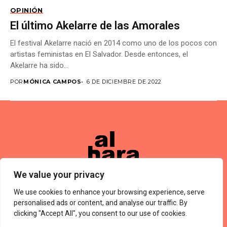
OPINIÓN
El último Akelarre de las Amorales
El festival Akelarre nació en 2014 como uno de los pocos con
artistas feministas en El Salvador. Desde entonces, el
Akelarre ha sido...
POR
MÓNICA CAMPOS
6 DE DICIEMBRE DE 2022
We value your privacy
We use cookies to enhance your browsing experience, serve
Términos De Uso
About Us
Política De Privacidad
Private Policy
Forums
personalised ads or content, and analyse our traffic. By
© 2024 Alharaca
clicking "Accept All", you consent to our use of cookies.