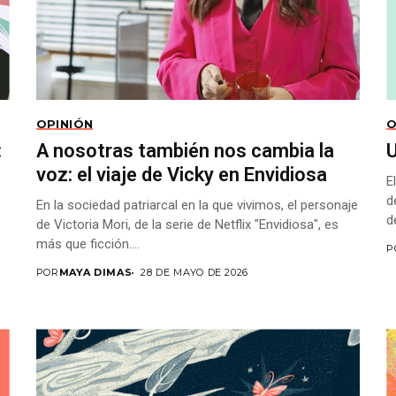
OPINIÓN
O
:
A nosotras también nos cambia la
voz: el viaje de Vicky en Envidiosa
E
d
En la sociedad patriarcal en la que vivimos, el personaje
d
de Victoria Mori, de la serie de Netflix "Envidiosa", es
más que ficción....
P
POR
MAYA DIMAS
28 DE MAYO DE 2026