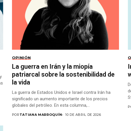
OPINIÓN
O
La guerra en Irán y la miopía
I
patriarcal sobre la sostenibilidad de
w
y
la vida
as
D
d
La guerra de Estados Unidos e Israel contra Irán ha
S
significado un aumento importante de los precios
globales del petróleo. En esta columna,...
P
POR
TATIANA MARROQUÍN
10 DE ABRIL DE 2026