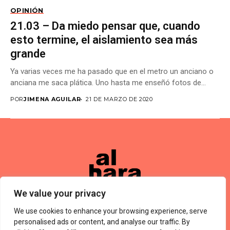
OPINIÓN
21.03 – Da miedo pensar que, cuando
esto termine, el aislamiento sea más
grande
Ya varias veces me ha pasado que en el metro un anciano o
anciana me saca plática. Uno hasta me enseñó fotos de...
POR
JIMENA AGUILAR
21 DE MARZO DE 2020
We value your privacy
We use cookies to enhance your browsing experience, serve
Términos De Uso
About Us
Política De Privacidad
Private Policy
Forums
personalised ads or content, and analyse our traffic. By
© 2024 Alharaca