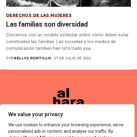
DERECHOS DE LAS MUJERES
Las familias son diversidad
Crecemos con un modelo estándar sobre cómo deben estar
construidas las familias. Las escuelas y los medios de
comunicación también han reforzado esa...
POR
KELLYS PORTILLO
27 DE JULIO DE 2022
We value your privacy
We use cookies to enhance your browsing experience, serve
Términos De Uso
About Us
Política De Privacidad
Private Policy
Forums
personalised ads or content, and analyse our traffic. By
© 2024 Alharaca