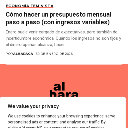
ECONOMÍA FEMINISTA
Cómo hacer un presupuesto mensual
paso a paso (con ingresos variables)
Enero suele venir cargado de expectativas, pero también de
incertidumbre económica. Cuando los ingresos no son fijos y
el dinero apenas alcanza, hacer...
POR
ALHARACA
30 DE ENERO DE 2026
We value your privacy
We use cookies to enhance your browsing experience, serve
Términos De Uso
About Us
Política De Privacidad
Private Policy
Forums
personalised ads or content, and analyse our traffic. By
© 2024 Alharaca