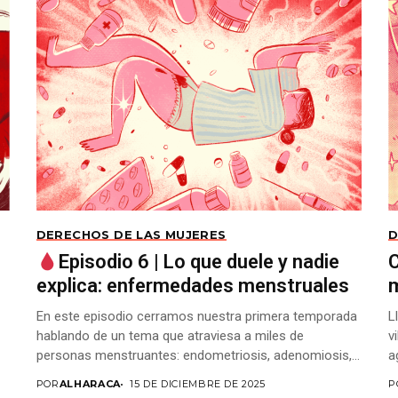
DERECHOS DE LAS MUJERES
D
Episodio 6 | Lo que duele y nadie
C
explica: enfermedades menstruales
En este episodio cerramos nuestra primera temporada
L
hablando de un tema que atraviesa a miles de
v
personas menstruantes: endometriosis, adenomiosis,
a
fibromas, pólipos, síndrome...
POR
ALHARACA
15 DE DICIEMBRE DE 2025
P