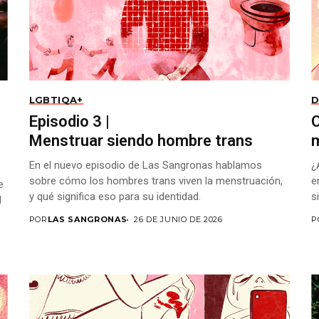
LGBTIQA+
D
Episodio 3 |
O
Menstruar siendo hombre trans
m
En el nuevo episodio de Las Sangronas hablamos
¿
sobre cómo los hombres trans viven la menstruación,
e
e
y qué significa eso para su identidad.
s
l
POR
LAS SANGRONAS
26 DE JUNIO DE 2026
P