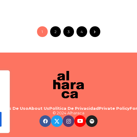
1
2
3
4
minos De Uso
About Us
Política De Privacidad
Private Policy
Fo
© 2024 Alharaca