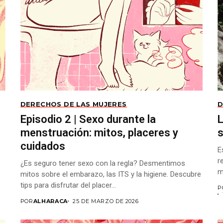
DERECHOS DE LAS MUJERES
D
Episodio 2 | Sexo durante la
L
menstruación: mitos, placeres y
s
cuidados
E
r
¿Es seguro tener sexo con la regla? Desmentimos
m
mitos sobre el embarazo, las ITS y la higiene. Descubre
tips para disfrutar del placer...
P
POR
ALHARACA
25 DE MARZO DE 2026