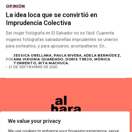
OPINIÓN
La idea loca que se convirtió en
Imprudencia Colectiva
Ser mujer fotógrafa en El Salvador no es fácil. Cuarenta
mujeres fotógrafas salvadoreñas imprudentes se unieron
para sortearlos, y para apoyarse, acompañarse. En...
JESSICA ORELLANA, PAULA RIVERA, ADELA BERMÚDEZ,
POR
ANA VIRGINIA GUARDADO, DORIS TREJO, MÓNICA
TORRENTO, RITA MACHUCA.
21 DE SEPTIEMBRE DE 2020
We value your privacy
We use cookies to enhance your browsing experience, serve
Términos De Uso
About Us
Política De Privacidad