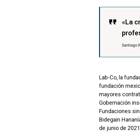
«La c
profe
Santiago 
Lab-Co, la fundac
fundación mexica
mayores contrat
Gobernación insc
Fundaciones sin 
Bidegain Hananía
de junio de 2021