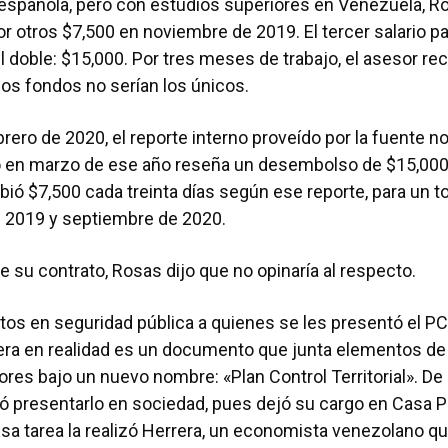
española, pero con estudios superiores en Venezuela, Ro
 otros $7,500 en noviembre de 2019. El tercer salario pa
l doble: $15,000. Por tres meses de trabajo, el asesor reci
sos fondos no serían los únicos.
brero de 2020, el reporte interno proveído por la fuente 
o en marzo de ese año reseña un desembolso de $15,000.
bió $7,500 cada treinta días según ese reporte, para un t
e 2019 y septiembre de 2020.
 su contrato, Rosas dijo que no opinaría al respecto.
rtos en seguridad pública a quienes se les presentó el PCT
era en realidad es un documento que junta elementos de
ores bajo un nuevo nombre: «Plan Control Territorial». De
ó presentarlo en sociedad, pues dejó su cargo en Casa Pr
Esa tarea la realizó Herrera, un economista venezolano 