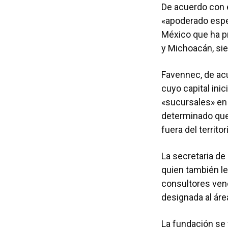
De acuerdo con 
«apoderado espe
México que ha p
y Michoacán, si
Favennec, de acu
cuyo capital ini
«sucursales» en 
determinado que 
fuera del territo
La secretaria d
quien también le
consultores ven
designada al áre
La fundación se 