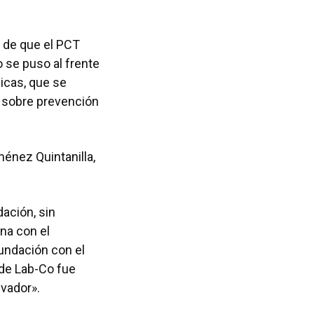
 de que el PCT
 se puso al frente
icas, que se
s sobre prevención
ménez Quintanilla,
ación, sin
na con el
fundación con el
n de Lab-Co fue
lvador».