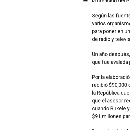
la creación del 
Según las fuente
varios organism
para poner en un
de radio y telev
Un año después,
que fue avalada 
Por la elaboraci
recibió $90,000 
la República que
que el asesor re
cuando Bukele ya
$91 millones para