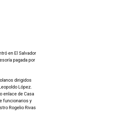
ntró en El Salvador
sesoría pagada por
olanos dirigidos
 Leopoldo López.
mo enlace de Casa
ue funcionarios y
istro Rogelio Rivas