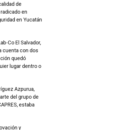
alidad de
 radicado en
guridad en Yucatán
Lab-Co El Salvador,
ya cuenta con dos
ución quedó
ier lugar dentro o
ríguez Azpurua,
arte del grupo de
 CAPRES, estaba
novación y