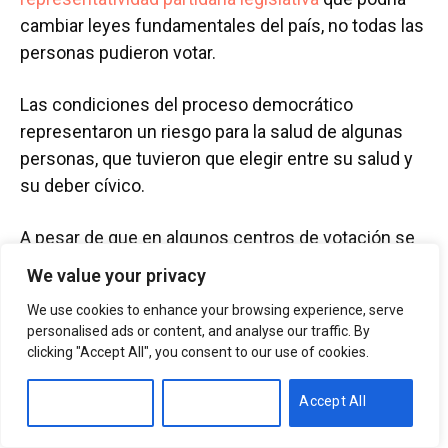
cambiar leyes fundamentales del país, no todas las
personas pudieron votar.
Las condiciones del proceso democrático
representaron un riesgo para la salud de algunas
personas, que tuvieron que elegir entre su salud y
su deber cívico.
A pesar de que en algunos centros de votación se
incorporaron medidas sanitarias como alcohol gel y
We value your privacy
distanciamiento social, estas no siempre se
We use cookies to enhance your browsing experience, serve
cumplieron. Debido al riesgo de contagio por
personalised ads or content, and analyse our traffic. By
COVID-19, varias personas buscaron alternativas
clicking "Accept All", you consent to our use of cookies.
para ir a votar de la manera más segura posible.
Customise
Reject All
Accept All
En el centro de votación que se instaló en la