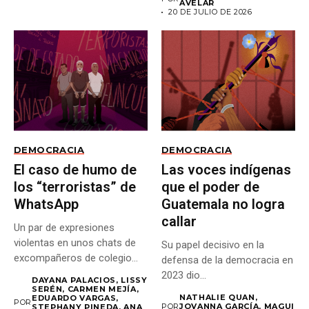
AVELAR
20 DE JULIO DE 2026
DEMOCRACIA
DEMOCRACIA
El caso de humo de
Las voces indígenas
los “terroristas” de
que el poder de
WhatsApp
Guatemala no logra
callar
Un par de expresiones
violentas en unos chats de
Su papel decisivo en la
excompañeros de colegio...
defensa de la democracia en
2023 dio...
DAYANA PALACIOS, LISSY
SERÉN, CARMEN MEJÍA,
NATHALIE QUAN,
EDUARDO VARGAS,
POR
POR
JOVANNA GARCÍA, MAGUI
STEPHANY PINEDA, ANA