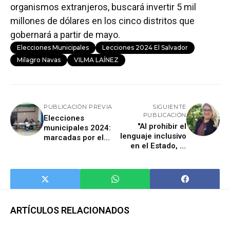
organismos extranjeros, buscará invertir 5 mil
millones de dólares en los cinco distritos que
gobernará a partir de mayo.
Elecciones Municipales
Lecciones 2024 El Salvador
Milagro Navas
VILMA LAÍNEZ
PUBLICACIÓN PREVIA
SIGUIENTE
PUBLICACIÓN
Elecciones
"Al prohibir el
municipales 2024:
lenguaje inclusivo
marcadas por el
en el Estado, el
ausentismo y
Gobierno argentino
nueva ronda de
incumple la Ley de
irregularidades
Identidad de
Género"
ARTÍCULOS RELACIONADOS