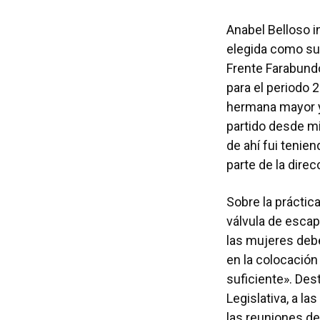
Anabel Belloso i
elegida como sup
Frente Farabundo
para el periodo 2
hermana mayor y 
partido desde mi
de ahí fui tenien
parte de la dire
Sobre la práctic
válvula de escap
las mujeres debe
en la colocación
suficiente». Des
Legislativa, a la
las reuniones d