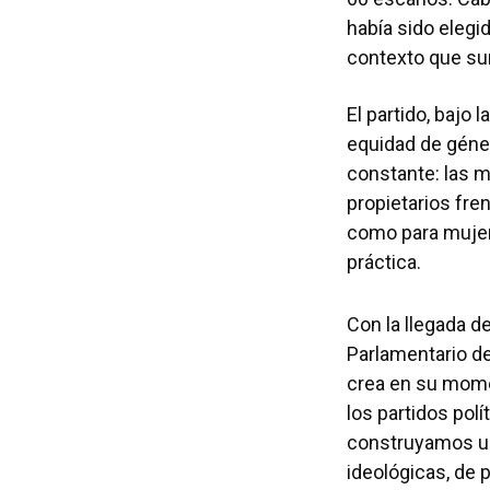
había sido elegi
contexto que sur
El partido, bajo
equidad de géner
constante: las 
propietarios fre
como para mujere
práctica.
Con la llegada de
Parlamentario de
crea en su mome
los partidos polí
construyamos un
ideológicas, de p