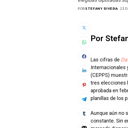
POR
STEFANY RIVERA
23 
Por Stefa
Las cifras de
Da
Internacionales 
(CEPPS) muestran
tres elecciones l
aprobada en febr
planillas de los 
Aunque aún no se
constante. Sin e