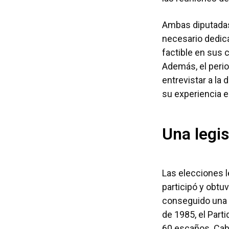
Ambas diputadas
necesario dedica
factible en sus 
Además, el perio
entrevistar a la
su experiencia e
Una legi
Las elecciones l
participó y obtuv
conseguido una m
de 1985, el Part
60 escaños. Cab