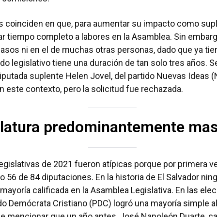
 coinciden en que, para aumentar su impacto como supl
r tiempo completo a labores en la Asamblea. Sin embargo
casos ni en el de muchas otras personas, dado que ya tie
do legislativo tiene una duración de tan solo tres años. S
 diputada suplente Helen Jovel, del partido Nuevas Ideas (
n este contexto, pero la solicitud fue rechazada.
slatura predominantemente mas
egislativas de 2021 fueron atípicas porque por primera ve
o 56 de 84 diputaciones. En la historia de El Salvador nin
ayoría calificada en la Asamblea Legislativa. En las elec
ido Demócrata Cristiano (PDC) logró una mayoría simple a
e mencionar que un año antes, José Napoleón Duarte, ca