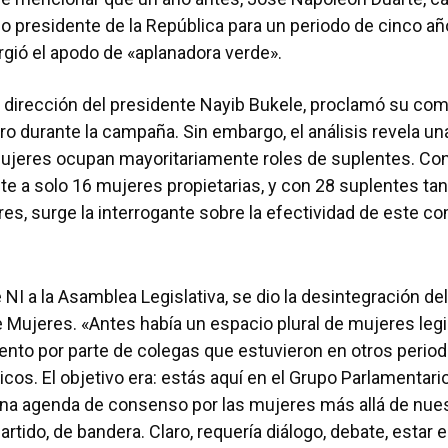
do presidente de la República para un periodo de cinco añ
gió el apodo de «aplanadora verde».
 la dirección del presidente Nayib Bukele, proclamó su co
o durante la campaña. Sin embargo, el análisis revela un
mujeres ocupan mayoritariamente roles de suplentes. C
nte a solo 16 mujeres propietarias, y con 28 suplentes t
s, surge la interrogante sobre la efectividad de este c
 NI a la Asamblea Legislativa, se dio la desintegración de
 Mujeres. «Antes había un espacio plural de mujeres leg
nto por parte de colegas que estuvieron en otros period
ticos. El objetivo era: estás aquí en el Grupo Parlamentar
a agenda de consenso por las mujeres más allá de nues
artido, de bandera. Claro, requería diálogo, debate, estar