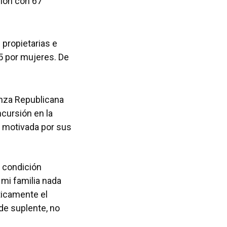
ión con 67
propietarias e
5 por mujeres. De
anza Republicana
cursión en la
d, motivada por sus
i condición
mi familia nada
ticamente el
 de suplente, no