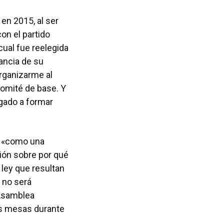
en 2015, al ser
on el partido
cual fue reelegida
tancia de su
organizarme al
comité de base. Y
egado a formar
to «como una
ción sobre por qué
ley que resultan
 no será
 Asamblea
las mesas durante