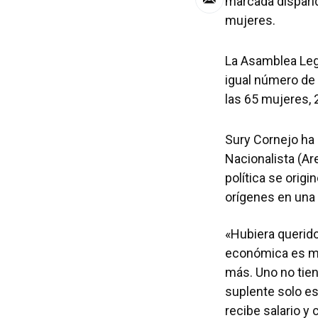
marcada dispari
mujeres.
La Asamblea Leg
igual número de
las 65 mujeres, 
Sury Cornejo ha 
Nacionalista (Ar
política se orig
orígenes en una 
«Hubiera querido
económica es mi
más. Uno no tie
suplente solo es 
recibe salario y