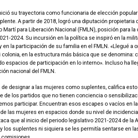
nició su trayectoria como funcionaria de elección popular 
lente. A partir de 2018, logró una diputación propietaria c
 Martí para Liberación Nacional (FMLN), posición para la 
021-2024. Su incursión en la política se inspiró en la mili
en la participación de su familia en el FMLN. «Llegué a 
 colonia, en la estructura más básica que se denomina: 
do espacios de participación en lo interno». Incluso ha ll
cción nacional del FMLN.
a de designar a las mujeres como suplentes, califica es
e de los partidos que no tienen conciencia o sensibiliza
mos participar. Encuentran esos escapes o vacíos en la 
 de las mujeres en espacios donde su nivel de incidencia
taca que al inicio del periodo legislativo 2021-2024 de la
s y los suplentes ni siquiera se les permitía sentarse en 
e comisiones.