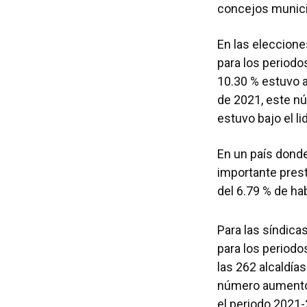
concejos munic
En las eleccion
para los periodo
10.30 % estuvo 
de 2021, este nú
estuvo bajo el l
En un país donde
importante prest
del 6.79 % de ha
Para las síndica
para los periodo
las 262 alcaldía
número aumentó 
el periodo 2021