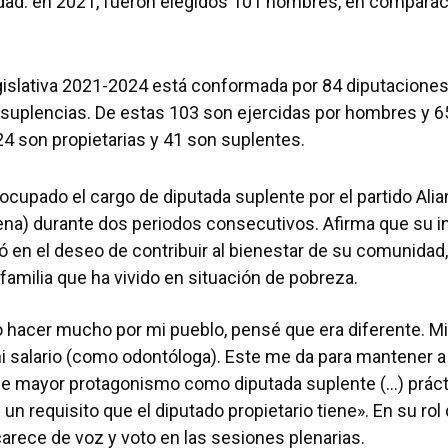
dad: en 2021, fueron elegidos 101 hombres, en comparac
islativa 2021-2024 está conformada por 84 diputaciones 
 suplencias. De estas 103 son ejercidas por hombres y 6
24 son propietarias y 41 son suplentes.
ocupado el cargo de diputada suplente por el partido Ali
ena) durante dos periodos consecutivos. Afirma que su in
inó en el deseo de contribuir al bienestar de su comunida
familia que ha vivido en situación de pobreza.
 hacer mucho por mi pueblo, pensé que era diferente. M
 salario (como odontóloga). Este me da para mantener a 
ne mayor protagonismo como diputada suplente (…) prác
un requisito que el diputado propietario tiene». En su rol
 carece de voz y voto en las sesiones plenarias.