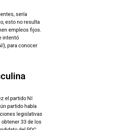
entes, sería
, esto no resulta
nen empleos fijos.
e intentó
NI), para conocer
culina
z el partido NI
gún partido había
ciones legislativas
l obtener 33 de los
ndidato del PDC,