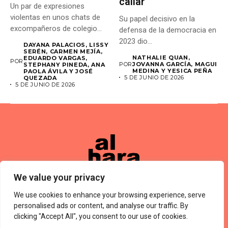
callar
Un par de expresiones
violentas en unos chats de
Su papel decisivo en la
excompañeros de colegio...
defensa de la democracia en
2023 dio...
DAYANA PALACIOS, LISSY
SERÉN, CARMEN MEJÍA,
NATHALIE QUAN,
EDUARDO VARGAS,
POR
POR
JOVANNA GARCÍA, MAGUI
STEPHANY PINEDA, ANA
MEDINA Y YESICA PEÑA
PAOLA ÁVILA Y JOSÉ
5 DE JUNIO DE 2026
QUEZADA
5 DE JUNIO DE 2026
We value your privacy
We use cookies to enhance your browsing experience, serve
Términos De Uso
About Us
Política De Privacidad
Private Policy
Forums
personalised ads or content, and analyse our traffic. By
© 2024 Alharaca
clicking "Accept All", you consent to our use of cookies.