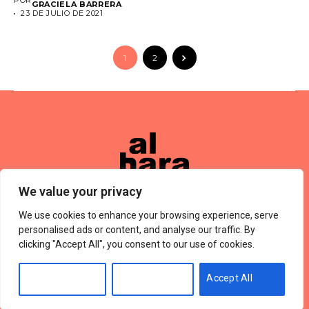
GRACIELA BARRERA
23 DE JULIO DE 2021
1
2
We value your privacy
We use cookies to enhance your browsing experience, serve
Términos De Uso
About Us
Política De Privacidad
Private Policy
Forums
personalised ads or content, and analyse our traffic. By
© 2024 Alharaca
clicking "Accept All", you consent to our use of cookies.
Customise
Reject All
Accept All