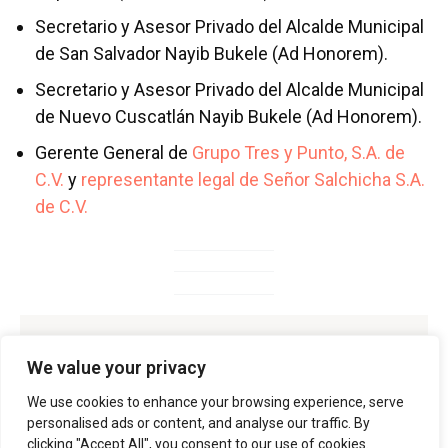
Secretario y Asesor Privado del Alcalde Municipal
de San Salvador Nayib Bukele (Ad Honorem).
Secretario y Asesor Privado del Alcalde Municipal
de Nuevo Cuscatlán Nayib Bukele (Ad Honorem).
Gerente General de
Grupo Tres y Punto, S.A. de
C.V.
y
representante legal de Señor Salchicha S.A.
de C.V.
«Vamos a transformar la
We value your privacy
Asamblea. Estén o no de
We use cookies to enhance your browsing experience, serve
personalised ads or content, and analyse our traffic. By
acuerdo. Entiéndanlo.»
clicking "Accept All", you consent to our use of cookies.