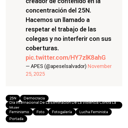
creador de contenido en la
concentración del 25N.
Hacemos un llamado a
respetar el trabajo de las
colegas y no interferir con sus
coberturas.
pic.twitter.com/HY7zlK8ahG
— APES (@apeselsalvador)
November
25, 2025
25N
Democracia
Día Internacional De La Eliminación De La Violencia Contra La
Mujer
Feminismo
Foto
Fotogalería
Lucha Feminista
Portada