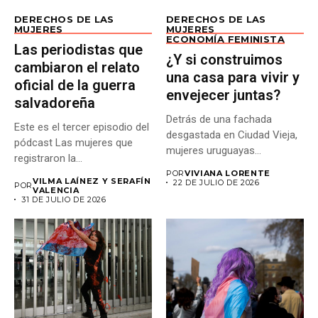
DERECHOS DE LAS
DERECHOS DE LAS
MUJERES
MUJERES
ECONOMÍA FEMINISTA
Las periodistas que
¿Y si construimos
cambiaron el relato
una casa para vivir y
oficial de la guerra
envejecer juntas?
salvadoreña
Detrás de una fachada
Este es el tercer episodio del
desgastada en Ciudad Vieja,
pódcast Las mujeres que
mujeres uruguayas
registraron la...
construyen un...
POR
VIVIANA LORENTE
VILMA LAÍNEZ Y SERAFÍN
22 DE JULIO DE 2026
POR
VALENCIA
31 DE JULIO DE 2026