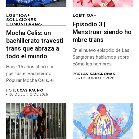
LGBTIQA+
LGBTIQA+
SOLUCIONES
Episodio 3 |
COMUNITARIAS
Menstruar siendo ho
Mocha Celis: un
mbre trans
bachillerato travesti
trans que abraza a
En el nuevo episodio de Las
todo el mundo
Sangronas hablamos sobre
cómo los hombres...
Hace 15 años abrió sus
puertas el Bachillerato
POR
LAS SANGRONAS
26 DE JUNIO DE 2026
Popular Mocha Celis, el...
POR
LUCAS FAUNO
30 DE JUNIO DE 2026