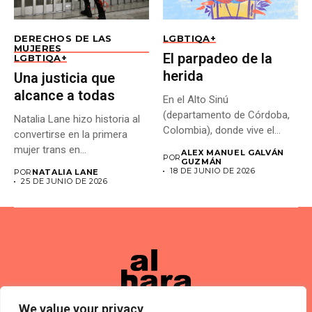
DERECHOS DE LAS
LGBTIQA+
MUJERES
El parpadeo de la
LGBTIQA+
herida
Una justicia que
alcance a todas
En el Alto Sinú
(departamento de Córdoba,
Natalia Lane hizo historia al
Colombia), donde vive el
convertirse en la primera
pueblo...
mujer trans en...
ALEX MANUEL GALVÁN
POR
GUZMÁN
18 DE JUNIO DE 2026
POR
NATALIA LANE
25 DE JUNIO DE 2026
We value your privacy