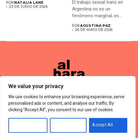
El trabajo sexual trans en
POR
NATALIA LANE
25 DE JUNIO DE 2026
Argentina no es un
fenómeno marginal, es...
POR
AGUSTINA PAZ
26 DE MAYO DE 2026
We value your privacy
We use cookies to enhance your browsing experience, serve
Términos De Uso
About Us
Política De Privacidad
Private Policy
Forums
personalised ads or content, and analyse our traffic. By
© 2024 Alharaca
clicking "Accept All", you consent to our use of cookies.
Customise
Reject All
Accept All