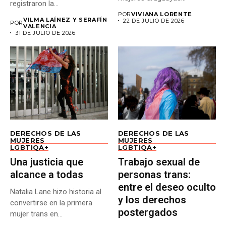
registraron la...
construyen un...
POR
VIVIANA LORENTE
VILMA LAÍNEZ Y SERAFÍN
22 DE JULIO DE 2026
POR
VALENCIA
31 DE JULIO DE 2026
DERECHOS DE LAS
DERECHOS DE LAS
MUJERES
MUJERES
LGBTIQA+
LGBTIQA+
Una justicia que
Trabajo sexual de
alcance a todas
personas trans:
entre el deseo oculto
Natalia Lane hizo historia al
y los derechos
convertirse en la primera
postergados
mujer trans en...