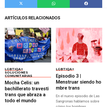
ARTÍCULOS RELACIONADOS
LGBTIQA+
LGBTIQA+
SOLUCIONES
Episodio 3 |
COMUNITARIAS
Menstruar siendo ho
Mocha Celis: un
mbre trans
bachillerato travesti
trans que abraza a
En el nuevo episodio de Las
todo el mundo
Sangronas hablamos sobre
cómo los hombres...