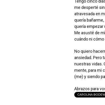
Tengo cinco días
me desperté sin
atravesada en m
quería bañarme, 
quería empezar u
Me asusté de mí
cuándo ni cómo 
No quiero hacerm
ansiedad. Pero 
nuestras vidas.
mente, para mi 
(me) y siendo p
Abrazos para vo
CAROLINA BODEW