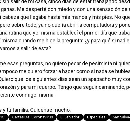
 sin salir de mi casa, cinco días de estar trabajando desd
 ganas. Me desperté con miedo y con una sensación de 
i cabeza que llegaba hasta mis manos y mis pies. No que
pero sobre todo, ya no quería abrir la computadora y pone
na rutina que yo misma establecí el primer día que traba
 misma cuando me hice la pregunta: ¿y para qué si nadie
vamos a salir de ésta?
e esas preguntas, no quiero pecar de pesimista ni quier
tampoco me quiero forzar a hacer como si nada se hubies
 Quiero que los siguientes días sean un apapacho muy co
corazón y para mi cuerpo. Tengo que seguir caminando,
aciente conmigo misma.
s y tu familia. Cuídense mucho.
IG
Cartas Del Coronavirus
El Salvador
Especiales
San Salva