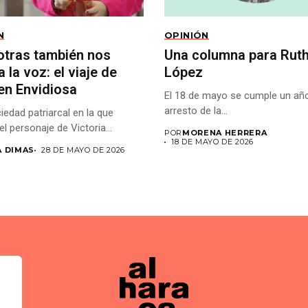
N
OPINIÓN
otras también nos
Una columna para Rut
 la voz: el viaje de
López
en Envidiosa
El 18 de mayo se cumple un año
arresto de la...
iedad patriarcal en la que
el personaje de Victoria...
POR
MORENA HERRERA
18 DE MAYO DE 2026
A DIMAS
28 DE MAYO DE 2026