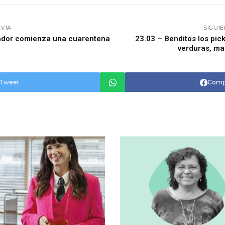
EVIA
SIGUI
vador comienza una cuarentena
23.03 – Benditos los pick
verduras, ma
Tweet
Comp