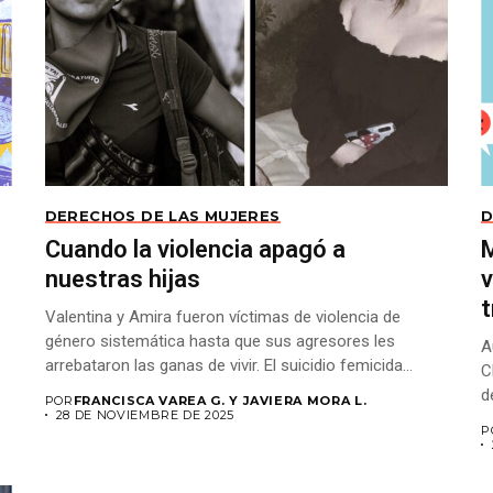
DERECHOS DE LAS MUJERES
D
Cuando la violencia apagó a
M
nuestras hijas
v
t
Valentina y Amira fueron víctimas de violencia de
género sistemática hasta que sus agresores les
A
arrebataron las ganas de vivir. El suicidio femicida...
C
d
POR
FRANCISCA VAREA G. Y JAVIERA MORA L.
28 DE NOVIEMBRE DE 2025
P