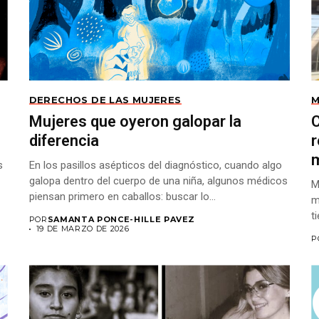
DERECHOS DE LAS MUJERES
M
Mujeres que oyeron galopar la
C
diferencia
r
s
En los pasillos asépticos del diagnóstico, cuando algo
galopa dentro del cuerpo de una niña, algunos médicos
M
piensan primero en caballos: buscar lo...
m
t
POR
SAMANTA PONCE-HILLE PAVEZ
19 DE MARZO DE 2026
P