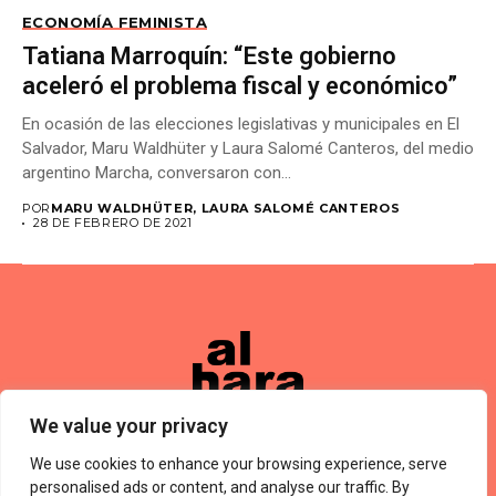
ECONOMÍA FEMINISTA
Tatiana Marroquín: “Este gobierno
aceleró el problema fiscal y económico”
En ocasión de las elecciones legislativas y municipales en El
Salvador, Maru Waldhüter y Laura Salomé Canteros, del medio
argentino Marcha, conversaron con...
POR
MARU WALDHÜTER, LAURA SALOMÉ CANTEROS
28 DE FEBRERO DE 2021
We value your privacy
We use cookies to enhance your browsing experience, serve
Términos De Uso
About Us
Política De Privacidad
Private Policy
Forums
personalised ads or content, and analyse our traffic. By