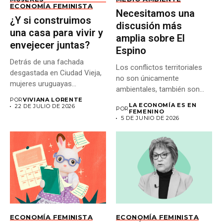
ECONOMÍA FEMINISTA
Necesitamos una
¿Y si construimos
discusión más
una casa para vivir y
amplia sobre El
envejecer juntas?
Espino
Detrás de una fachada
Los conflictos territoriales
desgastada en Ciudad Vieja,
no son únicamente
mujeres uruguayas
ambientales, también son
construyen un...
económicos y distributivos:...
POR
VIVIANA LORENTE
LA ECONOMÍA ES EN
22 DE JULIO DE 2026
POR
FEMENINO
5 DE JUNIO DE 2026
ECONOMÍA FEMINISTA
ECONOMÍA FEMINISTA