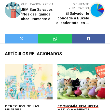
PUBLICACIÓN PREVIA
SIGUIENTE
PUBLICACIÓN
JEM San Salvador:
El Salvador le
“Nos desligamos
concede a Bukele
absolutamente de
el poder total en la
cualquier
Asamblea
declaración de
Legislativa
fraude”
ARTÍCULOS RELACIONADOS
DERECHOS DE LAS
ECONOMÍA FEMINISTA
MUJERES
MEDIO AMBIENTE