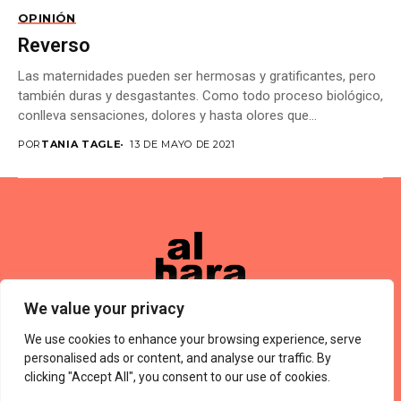
OPINIÓN
Reverso
Las maternidades pueden ser hermosas y gratificantes, pero
también duras y desgastantes. Como todo proceso biológico,
conlleva sensaciones, dolores y hasta olores que...
POR
TANIA TAGLE
13 DE MAYO DE 2021
We value your privacy
We use cookies to enhance your browsing experience, serve
Términos De Uso
About Us
Política De Privacidad
Private Policy
Forums
personalised ads or content, and analyse our traffic. By
© 2024 Alharaca
clicking "Accept All", you consent to our use of cookies.