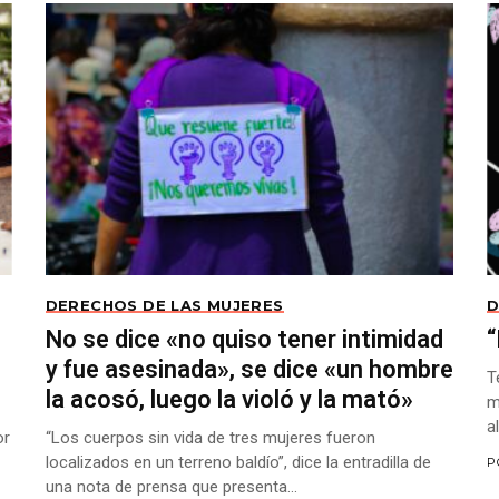
DERECHOS DE LAS MUJERES
D
No se dice «no quiso tener intimidad
“
y fue asesinada», se dice «un hombre
T
la acosó, luego la violó y la mató»
m
a
or
“Los cuerpos sin vida de tres mujeres fueron
localizados en un terreno baldío”, dice la entradilla de
P
una nota de prensa que presenta...