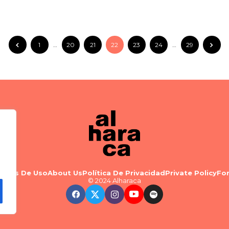
1
…
20
21
22
23
24
…
29
minos De Uso
About Us
Política De Privacidad
Private Policy
Fo
© 2024 Alharaca