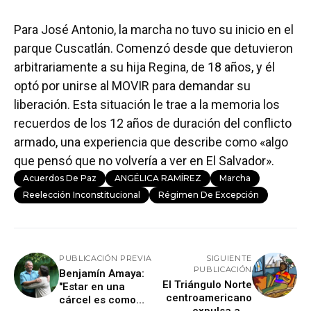
Para José Antonio, la marcha no tuvo su inicio en el
parque Cuscatlán. Comenzó desde que detuvieron
arbitrariamente a su hija Regina, de 18 años, y él
optó por unirse al MOVIR para demandar su
liberación. Esta situación le trae a la memoria los
recuerdos de los 12 años de duración del conflicto
armado, una experiencia que describe como «algo
que pensó que no volvería a ver en El Salvador».
Acuerdos De Paz
ANGÉLICA RAMÍREZ
Marcha
Reelección Inconstitucional
Régimen De Excepción
PUBLICACIÓN PREVIA
SIGUIENTE
PUBLICACIÓN
Benjamín Amaya:
​El Triángulo Norte
"Estar en una
centroamericano
cárcel es como
expulsa a la