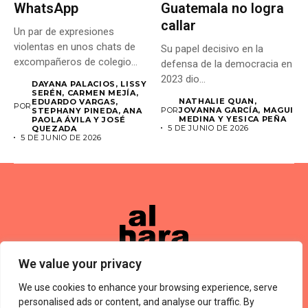
WhatsApp
Guatemala no logra
callar
Un par de expresiones
violentas en unos chats de
Su papel decisivo en la
excompañeros de colegio...
defensa de la democracia en
2023 dio...
DAYANA PALACIOS, LISSY
SERÉN, CARMEN MEJÍA,
NATHALIE QUAN,
EDUARDO VARGAS,
POR
POR
JOVANNA GARCÍA, MAGUI
STEPHANY PINEDA, ANA
MEDINA Y YESICA PEÑA
PAOLA ÁVILA Y JOSÉ
5 DE JUNIO DE 2026
QUEZADA
5 DE JUNIO DE 2026
We value your privacy
We use cookies to enhance your browsing experience, serve
Términos De Uso
About Us
Política De Privacidad
Private Policy
Forums
personalised ads or content, and analyse our traffic. By