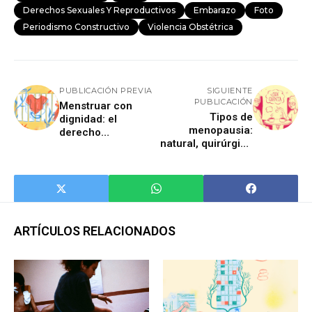
Derechos Sexuales Y Reproductivos
Embarazo
Foto
Periodismo Constructivo
Violencia Obstétrica
PUBLICACIÓN PREVIA
SIGUIENTE
PUBLICACIÓN
Menstruar con
Tipos de
dignidad: el
menopausia:
derecho
natural, quirúrgica
marginado en las
e inducida | Las Sin
prisiones de
cuenta
México
ARTÍCULOS RELACIONADOS