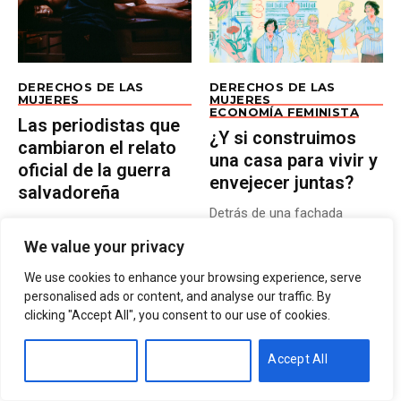
DERECHOS DE LAS
DERECHOS DE LAS
MUJERES
MUJERES
ECONOMÍA FEMINISTA
Las periodistas que
¿Y si construimos
cambiaron el relato
una casa para vivir y
oficial de la guerra
envejecer juntas?
salvadoreña
Detrás de una fachada
Este es el tercer episodio del
desgastada en Ciudad Vieja,
pódcast Las mujeres que
We value your privacy
mujeres uruguayas
registraron la...
construyen un...
We use cookies to enhance your browsing experience, serve
POR
VIVIANA LORENTE
VILMA LAÍNEZ Y SERAFÍN
22 DE JULIO DE 2026
personalised ads or content, and analyse our traffic. By
POR
VALENCIA
clicking "Accept All", you consent to our use of cookies.
31 DE JULIO DE 2026
Customise
Reject All
Accept All