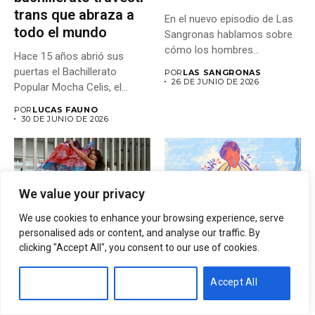
trans que abraza a
En el nuevo episodio de Las
todo el mundo
Sangronas hablamos sobre
cómo los hombres...
Hace 15 años abrió sus
puertas el Bachillerato
POR
LAS SANGRONAS
26 DE JUNIO DE 2026
Popular Mocha Celis, el...
POR
LUCAS FAUNO
30 DE JUNIO DE 2026
We value your privacy
We use cookies to enhance your browsing experience, serve
personalised ads or content, and analyse our traffic. By
clicking "Accept All", you consent to our use of cookies.
DERECHOS DE LAS
LGBTIQA+
MUJERES
El parpadeo de la
LGBTIQA+
Customise
Reject All
Accept All
herida
Una justicia que