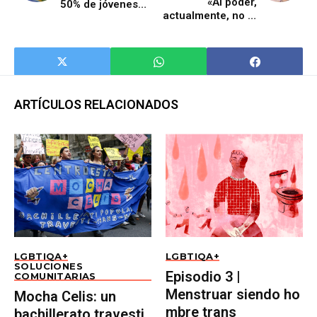
«Al poder,
50% de jóvenes
actualmente, no le
LGBT de México
importa tener
consideró el
ciudadanos
suicidio
informados»
ARTÍCULOS RELACIONADOS
LGBTIQA+
LGBTIQA+
SOLUCIONES
Episodio 3 |
COMUNITARIAS
Menstruar siendo ho
Mocha Celis: un
mbre trans
bachillerato travesti