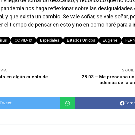
 privilegio de tomar un descanso, y reconozco que no tod
 pandemia nos haga reflexionar sobre las desigualdades 
, y que exista un cambio. Se vale soñar, se vale soñar, p
ner el tiempo de pensar en esto y no en como haré para al
irus
COVID-19
Especiales
Estados Unidos
Eugene
FER
EVIA
SIGUI
nto en algún cuento de
28.03 – Me preocupa una 
además de la cr
Tweet
Comp