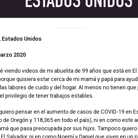
, Estados Unidos
marzo 2020
é viendo videos de mi abuelita de 99 años que está en El 
é porque quisiera estar cerca de mi mamá y papá para ayuda
as labores de cuido y del hogar. Al menos no tienen que
 el privilegio de tener trabajos estables.
 quiero pensar en el aumento de casos de COVID-19 en E
o de Oregón y 118,365 en todo el país), ni en como este a
má que pasa preocupada por sus hijxs. Tampoco quiero 
e El Salvador, ni en como Noemí y Daniel que viven en un 