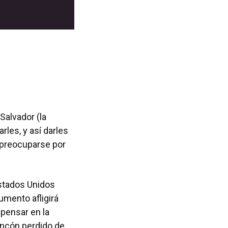
Salvador (la
rles, y así darles
 preocuparse por
stados Unidos
umento afligirá
pensar en la
rincón perdido de