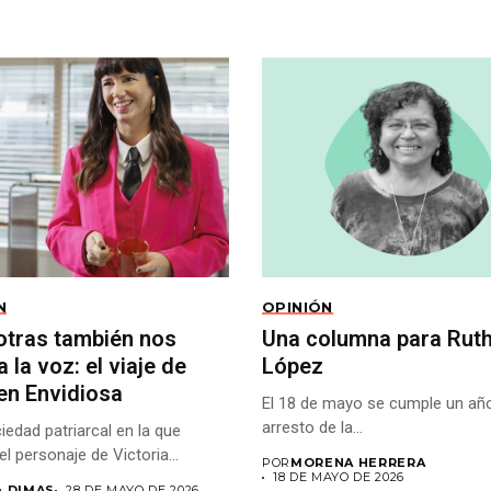
N
OPINIÓN
otras también nos
Una columna para Rut
 la voz: el viaje de
López
en Envidiosa
El 18 de mayo se cumple un año
arresto de la...
iedad patriarcal en la que
el personaje de Victoria...
POR
MORENA HERRERA
18 DE MAYO DE 2026
A DIMAS
28 DE MAYO DE 2026