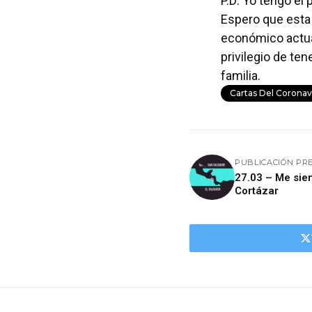
P.D: Yo tengo el
Espero que esta
económico actual
privilegio de te
familia.
Cartas Del Coronav
PUBLICACIÓN PR
27.03 – Me sie
Cortázar