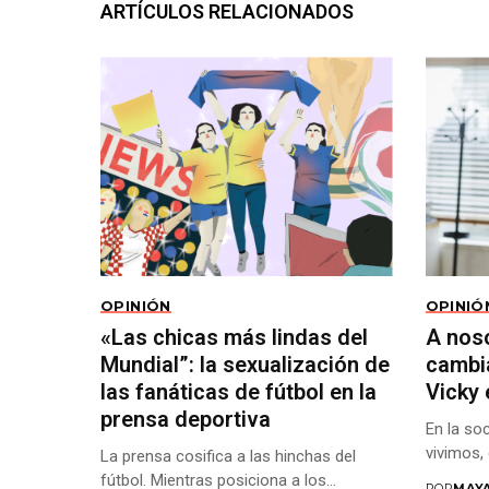
ARTÍCULOS RELACIONADOS
OPINIÓN
OPINIÓ
«Las chicas más lindas del
A nos
Mundial”: la sexualización de
cambia
las fanáticas de fútbol en la
Vicky 
prensa deportiva
En la soc
vivimos, 
La prensa cosifica a las hinchas del
fútbol. Mientras posiciona a los...
POR
MAY