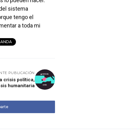
xs lo pueden hacer.
del sistema
orque tengo el
imentar a toda mi
NANDA
ENTE PUBLICACIÓN
crisis política,
isis humanitaria
arte