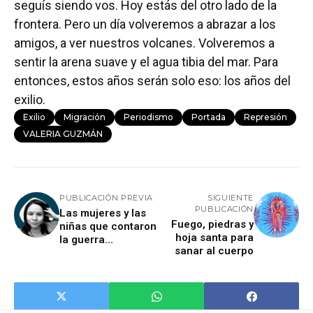
seguís siendo vos. Hoy estás del otro lado de la
frontera. Pero un día volveremos a abrazar a los
amigos, a ver nuestros volcanes. Volveremos a
sentir la arena suave y el agua tibia del mar. Para
entonces, estos años serán solo eso: los años del
exilio.
Exilio
Migración
Periodismo
Portada
Represión
VALERIA GUZMÁN
PUBLICACIÓN PREVIA
SIGUIENTE
PUBLICACIÓN
Las mujeres y las
Fuego, piedras y
niñas que contaron
hoja santa para
la guerra
sanar al cuerpo
salvadoreña antes
que los
historiadores