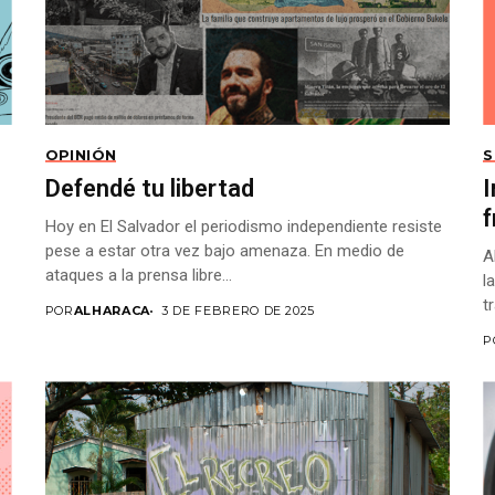
OPINIÓN
S
Defendé tu libertad
I
Hoy en El Salvador el periodismo independiente resiste
pese a estar otra vez bajo amenaza. En medio de
A
ataques a la prensa libre...
l
t
POR
ALHARACA
3 DE FEBRERO DE 2025
r
P