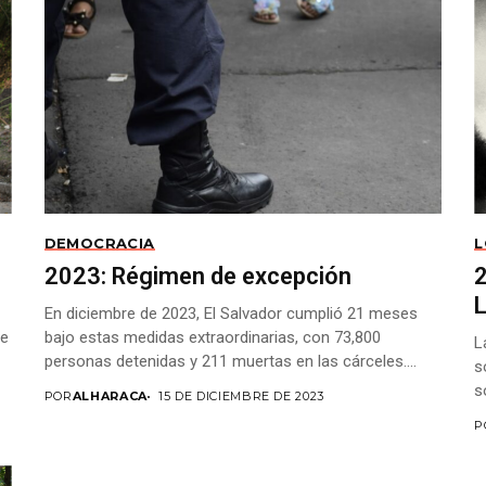
DEMOCRACIA
L
2023: Régimen de excepción
2
En diciembre de 2023, El Salvador cumplió 21 meses
ue
bajo estas medidas extraordinarias, con 73,800
L
personas detenidas y 211 muertas en las cárceles....
s
s
POR
ALHARACA
15 DE DICIEMBRE DE 2023
L
P