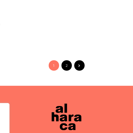
n
1
2