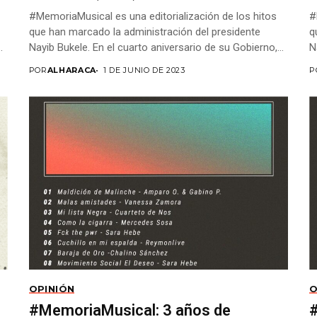
#MemoriaMusical es una editorialización de los hitos
#
que han marcado la administración del presidente
q
.
Nayib Bukele. En el cuarto aniversario de su Gobierno,...
N
POR
ALHARACA
1 DE JUNIO DE 2023
P
OPINIÓN
O
#MemoriaMusical: 3 años de