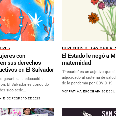
JERES
DERECHOS DE LAS MUJERE
ujeres con
El Estado le negó a M
gen sus derechos
maternidad
uctivos en El Salvador
“Precario” es un adjetivo que d
adjudicado al sistema de salud
no garantiza la educación
de la pandemia por COVID-19...
ción. El Salvador es conocido
er sido sede...
POR
FÁTIMA ESCOBAR
20 DE JU
S
12 DE FEBRERO DE 2025