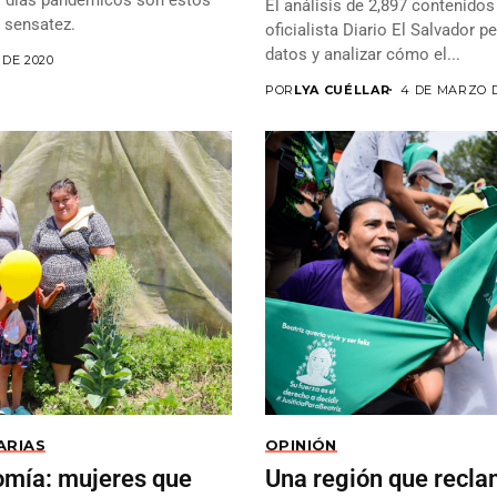
El análisis de 2,897 contenidos
i sensatez.
oficialista Diario El Salvador p
datos y analizar cómo el...
 DE 2020
POR
LYA CUÉLLAR
4 DE MARZO D
ARIAS
OPINIÓN
omía: mujeres que
Una región que recla