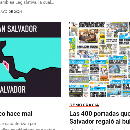
amblea Legislativa, la cual
MAYO DE 2024
DEMOCRACIA
ico hace mal
Las 400 portadas que 
Salvador regaló al b
se caracterizan por
s días pandémicos son estos