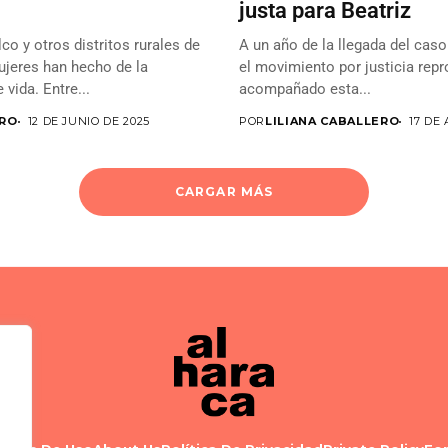
justa para Beatriz
 y otros distritos rurales de
A un año de la llegada del caso
ujeres han hecho de la
el movimiento por justicia rep
vida. Entre...
acompañado esta...
RO
12 DE JUNIO DE 2025
POR
LILIANA CABALLERO
17 DE
CARGAR MÁS