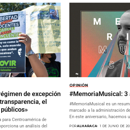
OPINIÓN
l régimen de excepción
#MemoriaMusical: 3 
transparencia, el
#MemoriaMusical es un resume
 públicos»
marcado a la administración de
En este aniversario, hacemos u
ra para Centroamérica de
oporciona un análisis del
POR
ALHARACA
1 DE JUNIO DE 20