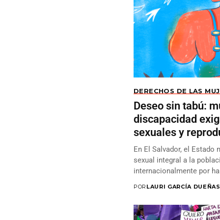
DERECHOS DE LAS MU
Deseo sin tabú: m
discapacidad exi
sexuales y reprod
En El Salvador, el Estado 
sexual integral a la pobla
internacionalmente por hab
POR
LAURI GARCÍA DUEÑA