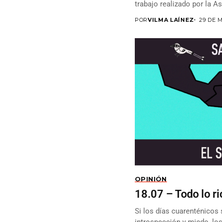
trabajo realizado por la As
concluyó funciones el...
POR
VILMA LAÍNEZ
29 DE 
OPINIÓN
18.07 – Todo lo r
Si los días cuarenténicos 
introspección y miedo, lo