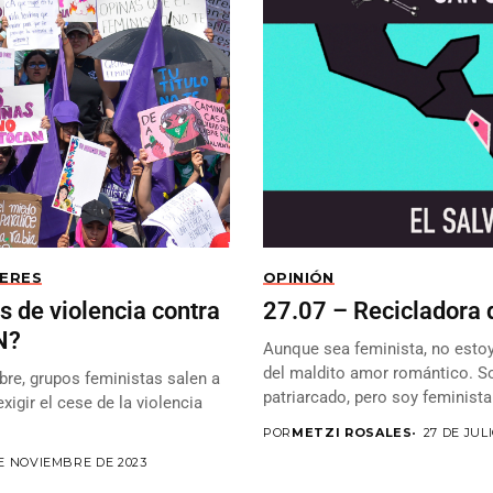
JERES
OPINIÓN
 de violencia contra
27.07 – Recicladora 
N?
Aunque sea feminista, no estoy
del maldito amor romántico. Soy
bre, grupos feministas salen a
patriarcado, pero soy feminista
exigir el cese de la violencia
POR
METZI ROSALES
27 DE JUL
E NOVIEMBRE DE 2023