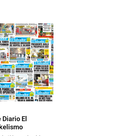
Diario El
ukelismo