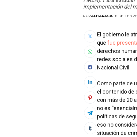
implementación del 
POR
ALHARACA
6 DE FEBRE
El gobierno le at
que
fue present
derechos humanos
redes sociales d
Nacional Civil.
Como parte de u
el contenido de 
con más de 20 añ
no es “esencialm
políticas de seg
eso no consider
situación de crim