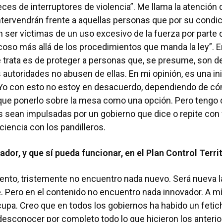
eces de interruptores de violencia”. Me llama la atención
ntervendrán frente a aquellas personas que por su condic
n ser víctimas de un uso excesivo de la fuerza por parte 
oso más allá de los procedimientos que manda la ley”. En
e trata es de proteger a personas que, se presume, son d
 autoridades no abusen de ellas. En mi opinión, es una ini
 Yo con esto no estoy en desacuerdo, dependiendo de có
que ponerlo sobre la mesa como una opción. Pero tengo
vas sean impulsadas por un gobierno que dice o repite co
ciencia con los pandilleros.
dor, y que sí pueda funcionar, en el Plan Control Territ
to, tristemente no encuentro nada nuevo. Será nueva la
 Pero en el contenido no encuentro nada innovador. A mí,
pa. Creo que en todos los gobiernos ha habido un fetich
desconocer por completo todo lo que hicieron los anterio