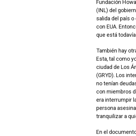
Fundación Howard
(INL) del gobier
salida del país 
con EUA. Entonce
que está todavía
También hay otra
Esta, tal como y
ciudad de Los Á
(GRYD). Los inte
no tenían deudas
con miembros de 
era interrumpir l
persona asesinad
tranquilizar a qu
En el documento 