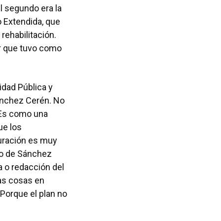
l segundo era la
o Extendida, que
 rehabilitación.
lor que tuvo como
idad Pública y
Sánchez Cerén. No
. Es como una
ue los
turación es muy
rno de Sánchez
a o redacción del
las cosas en
Porque el plan no