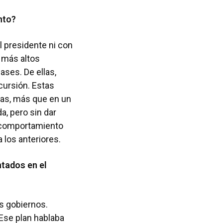
nto?
 presidente ni con
s más altos
fases. De ellas,
cursión. Estas
las, más que en un
a, pero sin dar
l comportamiento
 los anteriores.
ntados en el
s gobiernos.
Ese plan hablaba