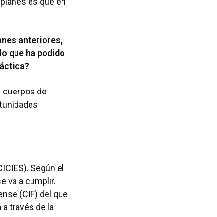
s planes es que en
nes anteriores,
 lo que ha podido
ráctica?
os cuerpos de
rtunidades
CICIES). Según el
e va a cumplir.
ense (CIF) del que
a través de la