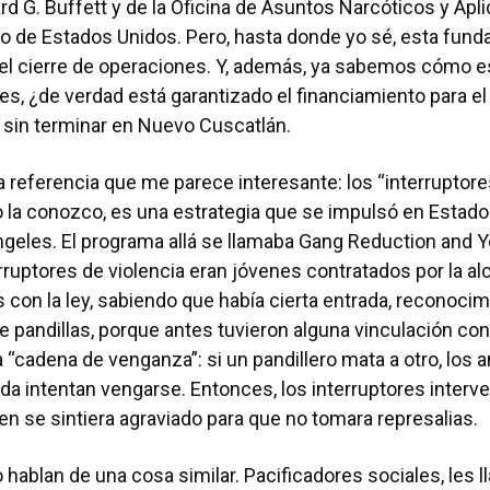
 G. Buffett y de la Oficina de Asuntos Narcóticos y Apli
no de Estados Unidos. Pero, hasta donde yo sé, esta fund
o el cierre de operaciones. Y, además, ya sabemos cómo e
s, ¿de verdad está garantizado el financiamiento para el
 sin terminar en Nuevo Cuscatlán.
 referencia que me parece interesante: los “interruptores
o la conozco, es una estrategia que se impulsó en Estado
ngeles. El programa allá se llamaba Gang Reduction and
rruptores de violencia eran jóvenes contratados por la al
 con la ley, sabiendo que había cierta entrada, reconocim
pandillas, porque antes tuvieron alguna vinculación con 
a “cadena de venganza”: si un pandillero mata a otro, los 
a intentan vengarse. Entonces, los interruptores interve
ien se sintiera agraviado para que no tomara represalias.
hablan de una cosa similar. Pacificadores sociales, les l