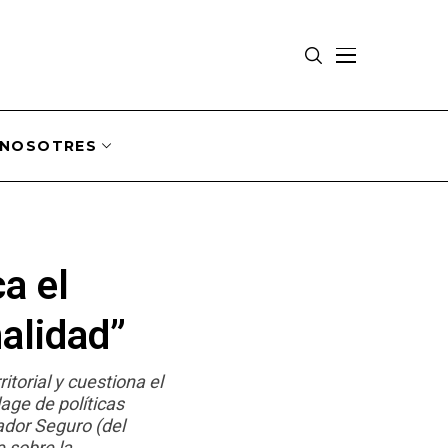
NOSOTRES
ca el
alidad”
itorial y cuestiona el
age de políticas
ador Seguro (del
e sobre la