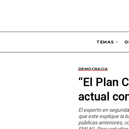
TEMAS
O
DEMOCRACIA
“El Plan C
actual co
El experto en seguridad
que este explique la b
públicas anteriores, c
FMLN). Para estudiar s