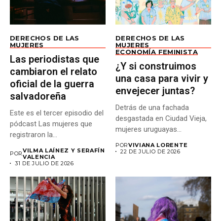
DERECHOS DE LAS
DERECHOS DE LAS
MUJERES
MUJERES
ECONOMÍA FEMINISTA
Las periodistas que
¿Y si construimos
cambiaron el relato
una casa para vivir y
oficial de la guerra
envejecer juntas?
salvadoreña
Detrás de una fachada
Este es el tercer episodio del
desgastada en Ciudad Vieja,
pódcast Las mujeres que
mujeres uruguayas
registraron la...
construyen un...
POR
VIVIANA LORENTE
VILMA LAÍNEZ Y SERAFÍN
22 DE JULIO DE 2026
POR
VALENCIA
31 DE JULIO DE 2026