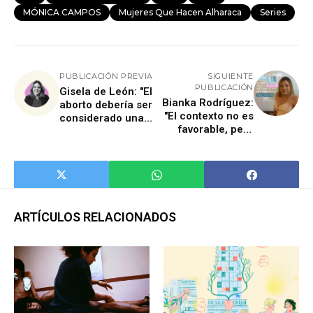
MÓNICA CAMPOS
Mujeres Que Hacen Alharaca
Series
PUBLICACIÓN PREVIA
SIGUIENTE
PUBLICACIÓN
Gisela de León: "El
Bianka Rodríguez:
aborto debería ser
"El contexto no es
considerado una
favorable, pero
especie de
vamos a construir
tratamiento
un mundo
médico"
igualitario"
ARTÍCULOS RELACIONADOS