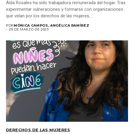
Aída Rosales ha sido trabajadora remunerada del hogar. Tras
experimentar vulneraciones y formarse con organizaciones
que velan por los derechos de las mujeres,...
POR
MÓNICA CAMPOS, ANGÉLICA RAMÍREZ
29 DE MARZO DE 2023
DERECHOS DE LAS MUJERES