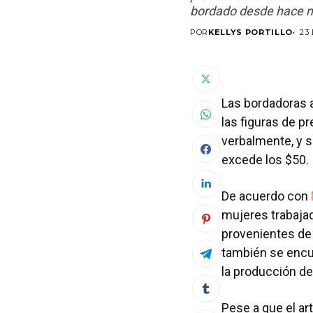
bordado desde hace m
POR
KELLYS PORTILLO
23
Las bordadoras a
las figuras de p
verbalmente, y s
excede los $50.
De acuerdo con
mujeres trabajad
provenientes de 
también se encu
la producción de
Pese a que el ar