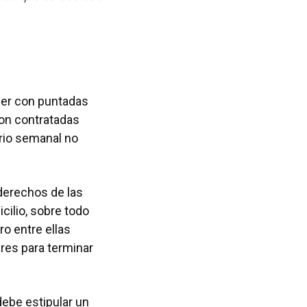
oser con puntadas
son contratadas
ario semanal no
 derechos de las
ilio, sobre todo
o entre ellas
res para terminar
debe estipular un